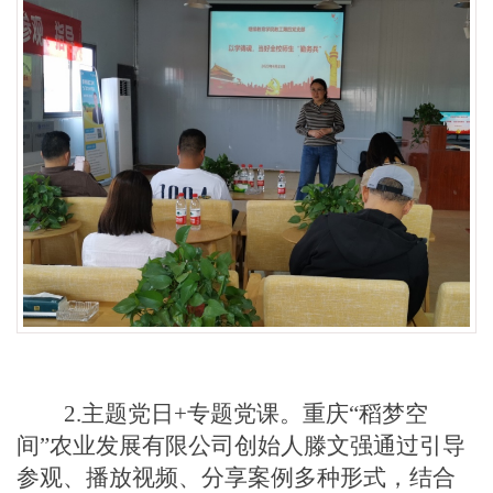
2
.
主题
党
日
+专题党课。重庆“稻梦空
间”农业
发展有限公司
创始人滕文强通过引导
参观、播放视频、分享案例多种形式，结合