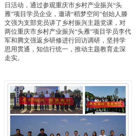
日活动，通过
参观
重庆市乡村产业振兴
“头
雁”项目学员企业
，
邀请
“稻梦空间”创始人滕
文强为支部党员讲了乡村振兴主题党课，对
两位重庆市乡村产业振兴“头雁”项目学员李代
军和腾文强返乡研修进行回访调研，坚持学
思用贯通
，知信行统一，
推动主题教育走深
走实
。