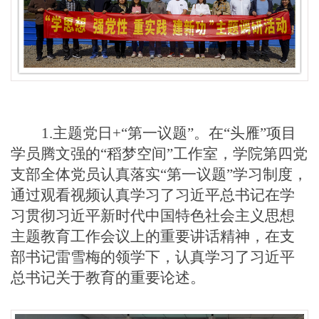
1.
主题党日
+“第一
议题
”。在“头雁”项目
学员腾文强的“稻梦空间”工作室
，
学院第四党
支部全体
党员认真落实
“第一
议题
”学习制度，
通过
观看视频
认真
学习
了
习近平总书记在学
习贯彻习近平新时代中国特色社
会主义思想
主题教育工作会议上的重要讲话精神，
在支
部书记雷雪梅的
领学
下，认真学习了习近平
总书记关于教育的重要论述
。