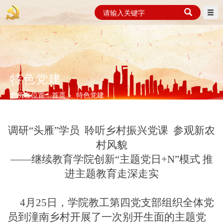
特色党建
您所在位置：
首页 >
特色党建
调研
“头雁”学员 聆听乡村振兴党课 参观新农
村风貌
——继续教育学院创新“主题党日+N”模式 推
进主题教育走深走实
4月25日，学院教工第四党支部组织
全体党
员
到潼南乡村开展了一次
别开生面的
主题党