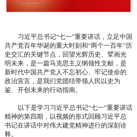
习近平总书记“七一”重要讲话，立足中国
共产党百年华诞的重大时刻和“两个一百年”历
史交汇的关键节点，回望光辉历史、擘画光
明未来，是一篇马克思主义纲领性文献，是
新时代中国共产党人不忘初心、牢记使命的
政治宣言，是我们党团结带领人民以史为
鉴、开创未来的行动指南。
以下是学习习近平总书记“七一”重要讲话
精神的第四期，以视频的形式回顾习近平总
书记在讲话中对伟大建党精神进行的深刻诠
释。