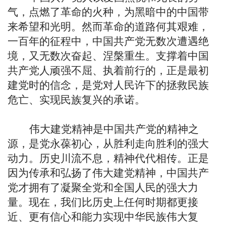
气，点燃了革命的火种，为黑暗中的中国带
来希望和光明。然而革命的道路何其艰难，
一百年的征程中，中国共产党无数次遭遇绝
境，又无数次奋起、涅槃重生。支撑着中国
共产党人顽强不屈、执着前行的，正是最初
建党时的信念，是党对人民许下的拯救民族
危亡、实现民族复兴的承诺。
伟大建党精神是中国共产党的精神之
源，是党永葆初心，从胜利走向胜利的强大
动力。历史川流不息，精神代代相传。正是
因为传承和弘扬了伟大建党精神，中国共产
党才拥有了凝聚全党和全国人民的强大力
量。现在，我们比历史上任何时期都更接
近、更有信心和能力实现中华民族伟大复