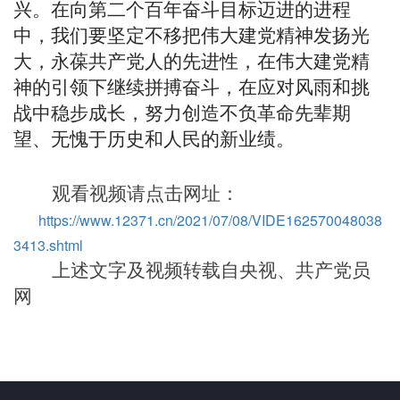
兴。在向第二个百年奋斗目标迈进的进程
中，我们要坚定不移把伟大建党精神发扬光
大，永葆共产党人的先进性，在伟大建党精
神的引领下继续拼搏奋斗，在应对风雨和挑
战中稳步成长，努力创造不负革命先辈期
望、无愧于历史和人民的新业绩。
观看视频请点击网址：
https://www.12371.cn/2021/07/08/VIDE162570048038
3413.shtml
上述文字及视频转载自央视、共产党员
网