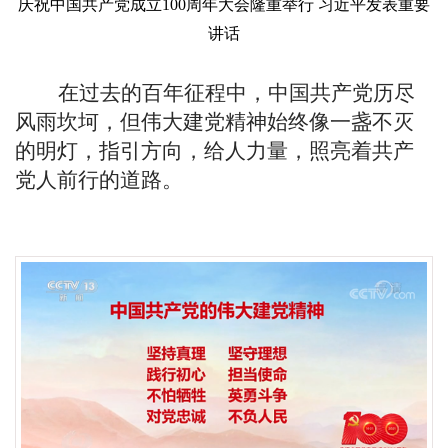
庆祝中国共产党成立100
周年大会隆重举行
习近平发表重要
讲话
在过去的百年征程中，中国共产党历尽
风雨坎坷，但伟大建党精神始终像一盏不灭
的明灯，指引方向，给人力量，照亮着共产
党人前行的道路。